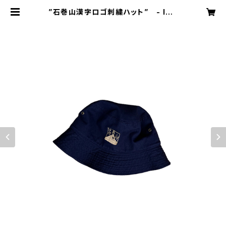
”石巻山漢字ロゴ刺繍ハット” - ISH
IMAKISAN LOGO EMB Hat - na
vy | ishimakisan / 石巻山