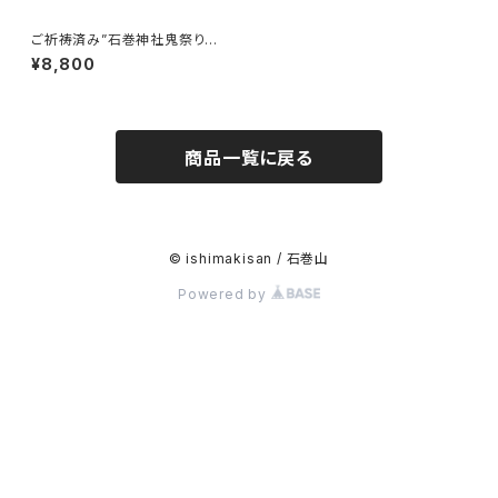
ご祈祷済み”石巻神社鬼祭りボ
ーダーカットソー” - ISHIMAKI
¥8,800
DEMON BORDER TEE -
商品一覧に戻る
© ishimakisan / 石巻山
Powered by